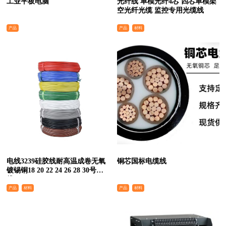
工业平板电脑
光纤线 单模光纤4芯 四芯单模架
空光纤光缆 监控专用光缆线
产品
产品
材料
电线3239硅胶线耐高温成卷无氧
铜芯国标电缆线
镀锡铜18 20 22 24 26 28 30号软
线
产品
材料
产品
材料