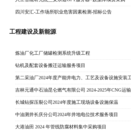
四川安汇-工作场所职业危害因素检测-招标公告
安东石油-吐鲁番区域井场地貌恢复、交井服务
工程建设及新能源
核心实验室测试和分析
DB5P1井网电服务-招标公告
炼油厂化工厂储罐检测系统升级工程
米桑钻井项目钻杆盒子和钢木基础采购
钻机及配套设备搬迁运输服务项目
数智化人力资源管理系统所需云服务器
第二采油厂2024年度产能井电力、工艺及设备设施安装
塔501项目旋转导向技术服务采购
吉林元通中石油昆仑燃气有限公司 2024-2025年CNG运
湖北恩施鄂恩项目高压管汇及井口技术服务采购
长城钻探压裂公司2024年度施工现场设备设施保温
塔501项目钻头、螺杆一体化技术服务采购
中油测井长庆分公司2024年井地电位技术服务项目
阴极保护系统维护
大港油田 2024 年管线防腐材料集中采购项目