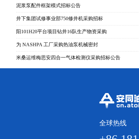
人工智能研究院__财务RPA系统2026年运维服务采购项
泥浆泵配件框架模式招标公告
长城钻探西部钻井分公司2024年度甘肃地区钻井泥浆不
乌审旗基地2025年网络服务
【网络招标公告招标】巴基斯坦-保安室闭路电视建设
通奥检测油套管轮台基地数智化升级招标
井下集团试修事业部750修井机采购招标
危险废物处理
钻井钢丝绳、绳套采购
【招标信息】塔里木油田实验检测研究院2023-2024年
油套管检测分公司起重设备维修服务（年度框架）采购
阳101H20平台项目钻井16队生产物资采购
油管变扣接头
伊拉克修井项目井控装备采购
【招标信息】2022年九厂龙西古93区块微地震监测服务
井下作业产业集团__压裂泵送事业部__氯化钾采购项目
为 NASHPA 工厂采购热油泵机械密封
2024年140MPA试油压裂流程配套技术服务
安东石油天津基地环境检测服务招标公告
【招标信息】中国石油福建销售公司2023年光伏发电
通奥检测集团股份有限公司无损检测分公司乌审旗区域
米桑运维梅思安四合一气体检测仪采购招标公告
合同管理系统建设服务招标招标公告
完井集团天津基地抽油杆接箍及光杆销售处置
【安东石油招标】锁扣胶及密封脂
无损检测设备校准服务年度框架协议采购招标公告
完井集团提升短节采购
长庆油田第七采油厂产能建设项目组（甘肃）2024年含
通奥检测-叶片吊篮检测服务项目采购招标 -招标公告
【招标信息】杏子川采油厂化子坪井区CCUS+新能源微
通奥检测-新疆区域空呼、气瓶、安全阀等仪器设备检测
连续油管克拉玛依项目液体服务采购招标公告
2024年管杆修复服务（管杆加工修理）-2招标公告
普瑞思德乳液稠化剂采购招标公告
【寻源】采气厂管网
通奥检测-西南区域（成都、重庆）空呼、气瓶等框架检
任204作业项目-泥浆不落地技术服务采购招标公告
2024-2025年泵维修项目集中资格招标（补充）招标公告
井下集团连油事业部单流阀等井下工具框架采购
分布式光伏示范工程主要物资招标
无损检测设备采购招标公告
胍胶压裂液体系材料集采招标公告
辽河油田公司井站清污服务招标公告
-2025年工具租赁服务框架采购-招标公告
分布式光伏发电工程设计施工总承包招标
管线焊后热处理及检测设备采购招标公告
全球热线
第六采气厂2024年产建地面配套工程井场标准化专业工
泥浆泵配件（年度框架）采购招标公告
大排量泵采购
通奥检测-西南区域安全阀检测服务框架招标-招标公告
抚顺石化公司石油二厂净水车间A/O生化系统生物增效
松辽盆地探井水平井套管完整性重构技术服务
购买苏尔寿泵备件