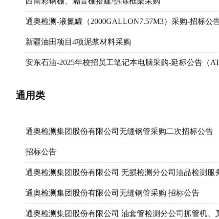
西南彩钢棚、隔音棚搭建/拆除框架采购
东方物探科技园区环境重建恢复项目东西区绿化恢复
呼图壁储气库采气末期有效库存量检测与评价
玉门油田2024-2025年油建板框压滤设备租赁项目（二次
通奥检测-液氮罐（2000GALLON7.57M3）采购-招标公
的黎波里航站楼喷气燃料罐建造
【招标信息】昆仑银行股份有限公司2023-2025年度X
煤岩气先导实验井示踪剂技术服务招标公告
新疆油田项目4项泥浆材料采购
中国石油广西石化炼化一体化转型升级项目27/60万吨/
【招标信息】塔里木油田轮南2023年电子与智能化工程
第八采油厂2024年井下微地震监测技术服务
安东石油-2025年校招员工笔记本电脑采购-延标公告（AT-AIZ
中油海工船舶（天津）有限公司2024年工作船操作业务
【招标信息】辽河石化公司2023-2024年度视频监控系
塔里木油田哈得2024-2025撬装化注水收油（技术）服
RO WATER, RECYCLING TRUCK, SEPTIC TRUCK SE
遂宁基地宿舍改造招标公告
通用类
【招标信息】燃料油公司安全生产智能管控平台项目
吐哈油田2024年减速器及配件框架协议
通奥检测-高压水清洗机械成套设备采购-招标公告
辽河石化公司装置外操室等场所合规改造项目（南油品、
【招标信息】塔里木油田东河2023-2024年压力管道全
中国石油黑龙江销售公司鸡西分公司2座加油站防渗改造
通奥检测-依维柯采购-招标公告
辽阳石化分公司炼油运行部常减压装置工艺防腐总包项
通奥检测集团股份有限公司无缝钢管采购二次招标公告
【招标信息】2023年第一采油厂过油管套管检测
致密油井纳米微乳解堵增能招标公告（服务）
井下集团连续油管事业部拖动压裂工具服务
中国石油江苏泰州销售分公司油库改造工程施工项目招
招标公告
【招标信息】国家管网集团西南管道公司兰成渝成品油
昆仑投资2024年井田页岩油压裂用石英砂物流运输服务
四川安东-报废连续油管管柱处置-招标公告
宝鸡钢管-【表面检测设备改造项目】招标(二次)
通奥检测集团股份有限公司 无损检测分公司油品检测服
【招标信息】塔里木油田塔中2023-2024年管道检验
辽河石化公司2024年全自动重油、滑油粘度分析仪及
四川通盛-钻机西南项目取芯技术服务
中石油新疆销售有限公司喀什七座加油站汽服项目（标
通奥检测集团股份有限公司无缝钢管采购 招标公告
【招标信息】超小直径应力方向及油套管损坏三维成像
冀东油田2024-2026年度过油管完整性评价技术服务
安东井下集团试修新疆柴油框架采购
中石油克拉玛依石化有限责任公司重污染天气绩效A级企
通奥检测集团股份有限公司 油套管检测分公司抓管机、