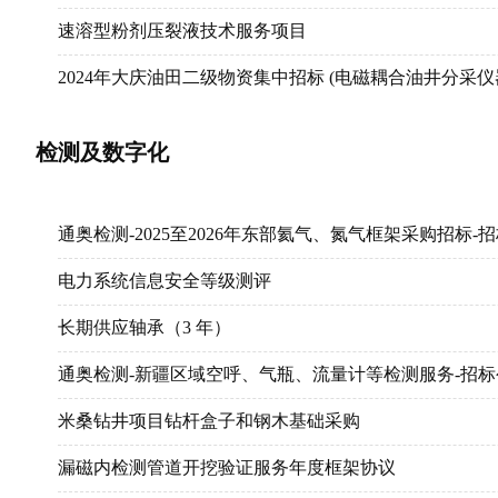
安东石油-DPP项目现场监理-招标公告
速溶型粉剂压裂液技术服务项目
尔参1井羊参1井射孔技术服务采购
2024年大庆油田二级物资集中招标 (电磁耦合油井分采仪
西北智能钻井项目MWD+GAMMA仪器技术服务采购
忻州采气管理区2024年套损井专项治理项目
检测及数字化
AUTOMATION ANYWHERE产品续费服务项目
渤海钻探井下技术服务分公司2024年电驱供液（酸）橇
吐哈老井封堵体系服务项目采购
渤海钻探第三钻井公司西北项目部2024年悬臂吊采购项
通奥检测-2025至2026年东部氦气、氮气框架采购招标-
华北局项目取芯服务采购
渤海钻探井下技服分公司2024-2026年川渝地区变粘度
电力系统信息安全等级测评
西南油气井增效井下作业服务招标公告
渤海钻探管具与井控技术服务分公司2024年门式起重机采
长期供应轴承（3 年）
压裂大泵动力端维修服务采购
中国石油辽阳石化尼龙66项目往复式压缩机采购重新招
通奥检测-新疆区域空呼、气瓶、流量计等检测服务-招标
长庆油田第七采油厂环江油区2024年长航时复合翼无人
中油测井射孔取芯地面仪部件等一批采购项目（二次）
米桑钻井项目钻杆盒子和钢木基础采购
2024年松辽盆地石油预探水平井旋转地质导向技术服务
长庆油田分公司2024年内蒙、榆林探区钻井液不落地及
漏磁内检测管道开挖验证服务年度框架协议
抚顺石化公司石油二厂油品车间原油罐密闭脱水改造工
宝鸡石油机械有限责任公司接头采购项目（框架）(二次)