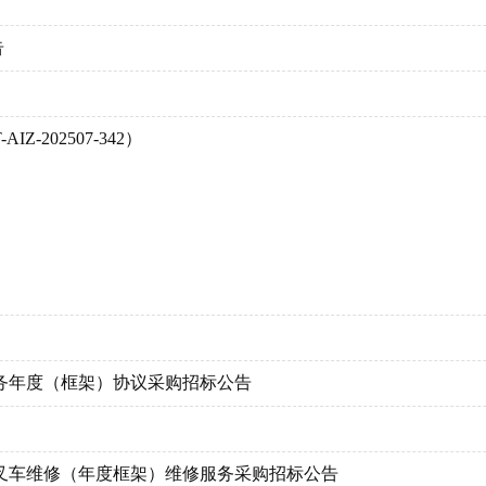
）
告
BRL系统技术支持服务项目
年环氧丙烷/苯乙烯（含乙苯）装置工程
施工
-202507-342）
承揽服务项目招标公告
统框架招标公告
务框架协议
RVICE IRAQ
焦化-东蒸馏部分）-抗爆庇护所2栋招标公告
面检验检测服务框架协议
工程
目
标公告
管道德阳支线（无收发球筒）超声内检测服务项目
务年度（框架）协议采购招标公告
检测、完整性评价服务框架协议
多样品自动清洗进样器、自动开口闪点测定仪采购
段一）二次
检测技术服务项目
业创建提标项目安装工程公开招标-第二次
叉车维修（年度框架）维修服务采购招标公告