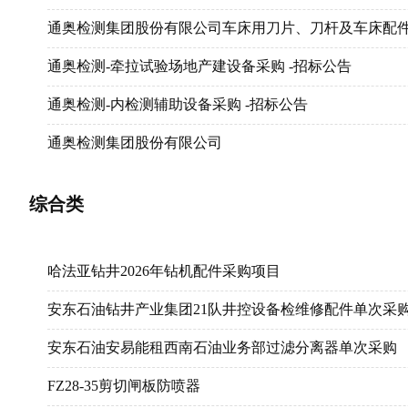
【招标信息】2023年天津分公司测井资料数字化技术服
2024年含油污泥委外处置技术服务
四川安东-压裂滤芯采购
RISHA气田（3）井基地建设
通奥检测集团股份有限公司车床用刀片、刀杆及车床配
【招标信息】新疆油田公司2023年无损检测技术服务（
2024年四川石化45万吨/年聚丙烯装置复配抗氧剂SCC13
四川安东-压裂配件采购（高压四通、升高法兰）-招标公
中国石油黑龙江销售公司2023年二批自建光伏工程
通奥检测-牵拉试验场地产建设备采购 -招标公告
【招标信息】大连西太平洋石油化工有限公司23-24年
塔里木油田塔中2024-2026年井口装置在线检测技术服务框架协议
高压件采购
【招标公告】巴基斯坦-OGDCL-招标 - KPDTAY/ K
通奥检测-内检测辅助设备采购 -招标公告
【招标信息】西部钻探公司2023年高压管件检测定商定
渤海钻探工程公司2024-2026年压裂柱塞泵动力端修理项
劳务派遣服务年度框架协议采购招标公告
【资质预审】布雷加石油销售公司-兹韦蒂纳市液化石油
通奥检测集团股份有限公司
长庆油田分公司第一采气厂2022-2023年高腐蚀井油
吉林油田新民采油厂1口疑难井大修工程技术服务(二次
工业烘干机及洗衣机采购
【招标信息】曙五变改造土建部分等（第三次）招标公
通奥检测集团股份有限公司无损检测耐磨带敷焊设备单
塔里木油田油气数智技术中心2022年应急通讯车运维服
综合类
吉林油田氮气脉冲解堵技术服务二次
安东石油技术（集团）有限公司流量计修理包采购
【招标信息】月东油田C岛集输系统改扩建施工招标公告
通奥检测集团股份有限公司油套管、钻杆螺纹保护器招
数字化技术服务处2022年多功能井控装置试压系统采购
中国石油天然气股份有限公司吉林销售分公司加油站光
循环罐液面报警仪
【招标信息】安岳气田高石梯～磨溪区块灯四气藏二期开
通奥检测集团股份有限英格索兰及阿特拉斯空压机配件
哈法亚钻井2026年钻机配件采购项目
昆仑投资井下二大队2024年一厂小修、顶驱修井、带
完井集团产品销售事业部回接筒采购
【招标信息】苏里格气田开发分公司产能建设项目组202
完井技术及产品产业集团__研发制造中心__硫化罐采购
安东石油钻井产业集团21队井控设备检维修配件单次采
葫芦岛海盛石油化工有限公司2024年乳化油处理技术服
华北局项目顶驱租赁服务框架采购招标
【招标信息】肯尼亚-太阳能设备采购，物流，安装和调
通奥检测-清管器年度框架采购 -招标公告
安东石油安易能租西南石油业务部过滤分离器单次采购
长庆石化公司2024年DF7C铁路内燃机车维修项目
完井集团研发中心7-5/8”光管采购
【招标信息】EBS-S2装载站重力桥建设
完井技术及产品产业集团__研发制造中心__硫化罐采购
FZ28-35剪切闸板防喷器
长庆油田页岩油开发分公司2024年分布式光伏发电站设
西古1配套钻具-招标公告
【招标公告】巴基斯坦-位于QADIRPUR 油田的新门建