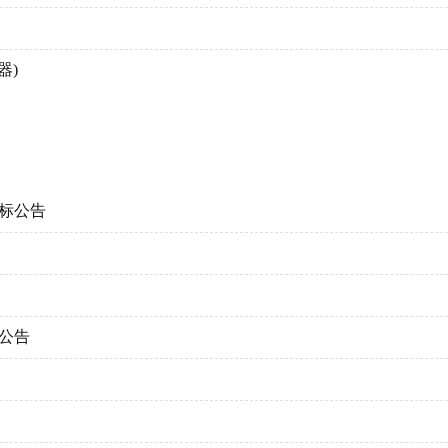
器)
采购项目
目
招标公告
压裂液服务项目招标公告
购项目招标公告(变更)
标
公告
机巡护巡检技术服务项目
钻井废弃物处理置服务项目
程安装工程（二次）