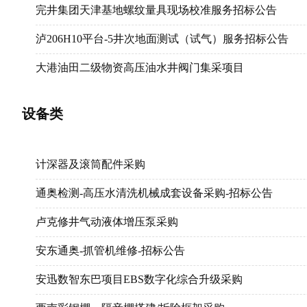
完井集团天津基地螺纹量具现场校准服务招标公告
中国石油集团海洋工程有限公司信息及网络安全技术服
华南分公司柴油吸附项目起重设备作业服务
泸206H10平台-5井次地面测试（试气）服务招标公告
2024年大庆油田评价井、开发首钻井现场监督技术服务
西部钻探2024年工程院双层套管开窗特制开窗工具加工
大港油田二级物资高压油水井阀门集采项目
2024年第三采油厂注水井分层测试调配工程
中国石油克拉玛依润滑油厂及翼龙公司2024年度检维修
锦西石化东油品、碧海装置罐加热器采购
SAGD采出液高温密闭脱水工艺包
设备类
青海油田格尔木燃机电站重启及配套新能源项目（光伏配套
东方物探公司西南物探分公司2024-2025年度钻井设备
2024年杏北开发区压裂裂缝监测技术服务招标公告（服
第七采油厂产能建设项目组2024年度钻前及配套服务（
长庆油田分公司第九采油厂2024年脱硫站设备维护项目
塔里木油田南疆利民2024-2027年油气设施、管道阴极
计深器及滚筒配件采购
塔里木油田塔中采油气管理区2024-2025年固体废弃物
官探1H井煤岩气储层岩心数字化立体分析测试服务
华北油田公司旧油管修复（二次）
通奥检测-高压水清洗机械成套设备采购-招标公告
渤海钻探管具与井控分公司2024-2025年巴彦市场含油
塔里木油田迪那2024-2026年度压力管道检验检测服务
吉林油田川南分公司2024-2025年天然气杀菌缓蚀技术
卢克修井气动液体增压泵采购
抚顺石化公司石油三厂污水场VOCS优化改造项目EPC总
长庆油田分公司第八采油厂温度变送器、压力变送器检
头台油田2024年水井测试技术服务8
安东通奥-抓管机维修-招标公告
2024年大庆钻探工程公司运输二公司废弃油基泥浆无害
冀东油田管道测绘服务
四川川港燃气有限责任公司2024年终端燃气数字中台建
安迅数智东巴项目EBS数字化综合升级采购
长庆井下技术作业公司二氧化碳压裂返排碳捕集回收装
冀东油田2024-2026年度管道内检测技术服务(变更)
徐深9天然气净化厂三期工程(土建专业分包1)