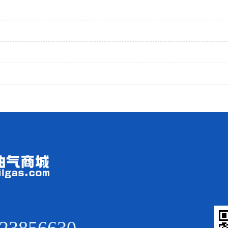
目
落地招标公告
环境监测技术服务
招标公告
招标
、充换电、储能及合建项目可研、设计框架服务项目招标
油污泥委外处置技术服务
网项目
维修服务框架项目-招标公告
测服务-招标公告
程招标项目
剂框架采购