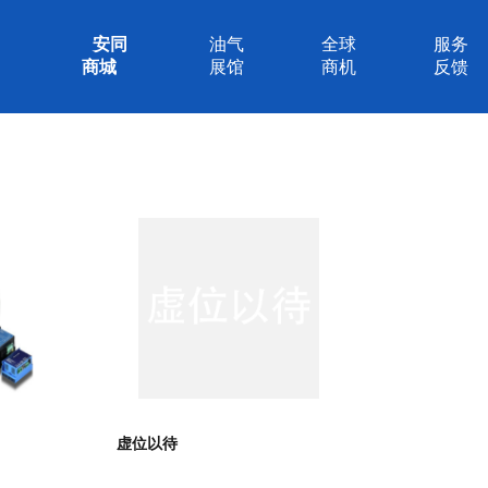
安同
油气
全球
服务
商城
展馆
商机
反馈
虚位以待