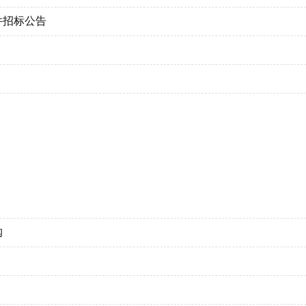
务项目
件招标公告
常规）招标
6D-01第二期框架招标采购
告
度无损检测框架招标
(变更) 2024-07-18
UNNAR 工厂热油主泵周围堤墙建造服务
价项目招标
目
气灌装厂实施资格预审公告
管内涂外喷、套管内涂防腐技术服务项目
）
告
次采购招标
务（二次）
标公告
项目
伏工程施工项目
发地面工程第三批设计变更噪声控制EPC工程总承包
招标公告
压作业井部分辅助工序承揽项目（二次）
3年环境监测服务
项目
购
务框架采购
试服务
项目
备设施维护
设服务