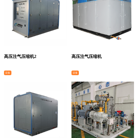
高压注气压缩机2
高压注气压缩机
设备
设备