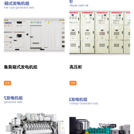
集装箱式发电机组
高压柜
设备
设备