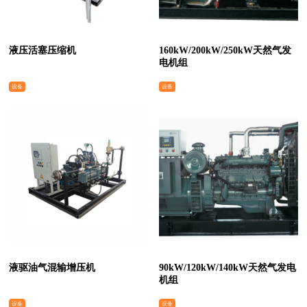
液压活塞压缩机
160kW/200kW/250kW天然气发
电机组
设备
设备
液驱油气混输增压机
90kW/120kW/140kW天然气发电
机组
设备
设备