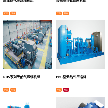
高压储气库压缩机组
普光高含硫压缩机组
产品
设备
产品
设备
RDS系列天然气压缩机组
FBC型天然气压缩机
产品
设备
产品
服务