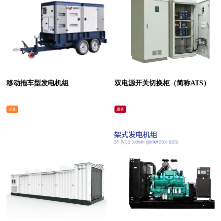
移动拖车型发电机组
双电源开关切换柜（简称ATS）
设备
服务