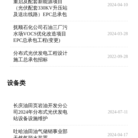
重启及配套新能源项目
2024-04-10
（光伏配套330KV升压站
及送出线路）EPC总承包
抚顺石化公司石油三厂污
水场VOCS优化改造项目
2024-03-28
EPC总承包工程(变更)
分布式光伏发电工程设计
2022-09-28
施工总承包招标
设备类
长庆油田页岩油开发分公
司2024年分布式光伏发电
2024-07-11
站设备设施维护
吐哈油田油气储销事业部
2024-04-17
天然气脱水装置