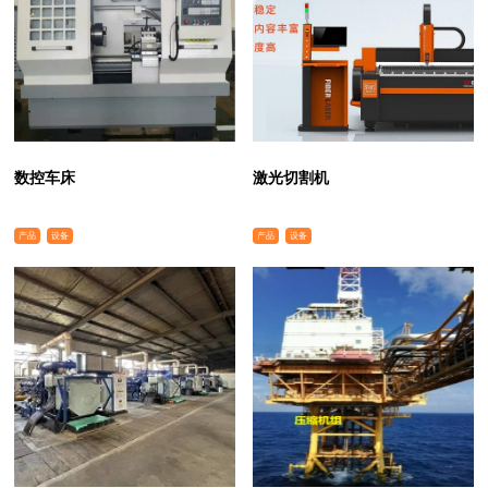
数控车床
激光切割机
产品
设备
产品
设备