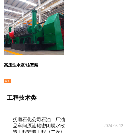
高压注水泵/柱塞泵
设备
工程技术类
抚顺石化公司石油二厂油
品车间原油罐密闭脱水改
2024-08-12
造工程安装工程（二次）