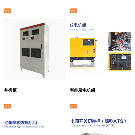
设备
设备
并机柜
智能发电机组
设备
设备