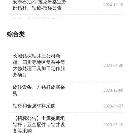
安东石油-伊拉克米桑业务
2024-12-19
部钻杆、钻铤-招标公告
钻井16队生产物资采购
2024-11-15
安东石油-钻杆采购-招标
综合类
2024-10-17
公告
液压钻杆动力钳配件采购
2024-10-15
长城钻探钻井三公司新
疆、四川等地区复杂井筒
管杆修复服务(管杆清
2024-04-28
大修处理工具加工定作服
洗）-LHZB1-2024-FZ171-
2024-08-08
务项目
2
旋转设备、方钻杆旋塞采
中国地区：钛合金钻杆寻
2023-12-08
2022-10-13
购
求资源
钻杆和金属材料采购
2023-09-27
【招标公告】土库曼斯坦-
钻杆，五金配件，钻井设
2023-05-19
备等采购